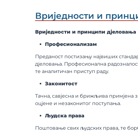
Вриједности и принц
Вриједности и принципи дјеловања н
Професионализам
Преданост постизању највиших станда
дјеловања. Професионална радозналост,
те аналитичан приступ раду.
Законитост
Тачна, савјесна и брижљива примјена 
оцјене и незаконитог поступања.
Људска права
Поштовање свих људских права, те бор