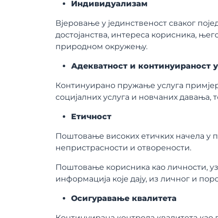
Индивидуализам
Вјеровање у јединственост сваког поје
достојанства, интереса корисника, њег
природном окружењу.
Адекватност и континуираност у
Континуирано пружање услуга примје
социјалних услуга и новчаних давања, т
Етичност
Поштовање високих етичких начела у п
непристрасности и отворености.
Поштовање корисника као личности, уз 
информација које дају, из личног и пор
Осигуравање квалитета
Континуирана контрола квалитета као 