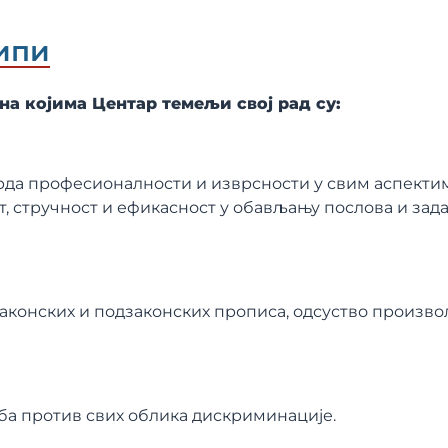
ипи
а којима Центар темељи свој рад су:
рда професионалности и изврсности у свим аспекти
 стручност и ефикасност у обављању послова и зада
законских и подзаконских прописа, одсуство произв
ба против свих облика дискриминације.