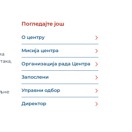
Погледајте још
О центру
Мисија центра
ма
така,
Организација рада Центра
Запослени
Управни одбор
ољне
Директор