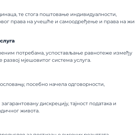
динаца, те стога поштовање индивидуалности,
овог права на учешће и самоодређење и права на жи
слуга
реним потребама, успостављање равнотеже између
е развој мјешовитог система услуга.
ословању, посебно начела одговорности,
загарантовану дискрецију, тајност података и
одичног живота.
предуслов за постизање високих резултата.