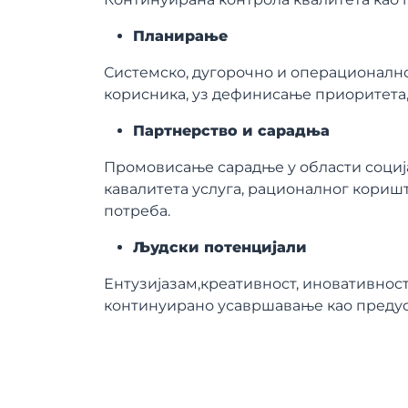
Планирање
Системско, дугорочно и операционално
корисника, уз дефинисање приоритета, 
Партнерство и сарадња
Промовисање сарадње у области социј
кавалитета услуга, рационалног кориш
потреба.
Људски потенцијали
Ентузијазам,креативност, иновативност
континуирано усавршавање као предус