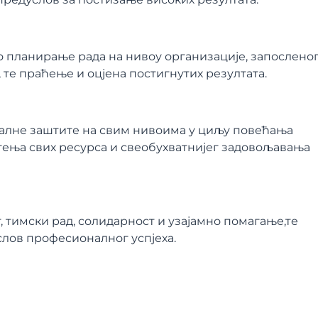
 планирање рада на нивоу организације, запосленог
те праћење и оцјена постигнутих резултата.
алне заштите на свим нивоима у циљу повећања
тења свих ресурса и свеобухватнијег задовољавања
, тимски рад, солидарност и узајамно помагање,те
лов професионалног успјеха.