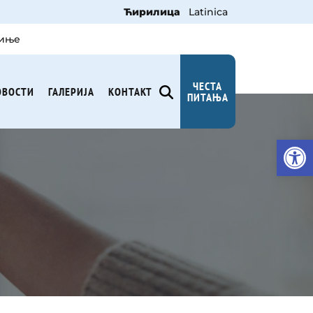
Ћирилица
Latinica
биње
ЧЕСТА
ОВОСТИ
ГАЛЕРИЈА
KОНТАКТ
ПИТАЊА
Open